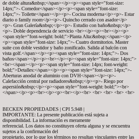
de doble altura&nbsp;</span></p><p><span style="font-size:
14px;">- Comedor</span></p><p><span style="font-size:
14px;">- Toilette</span></p><p>- Cocina moderna</p><p>- Estar
diario o family room</p><p>- Quincho cerrado con asador</p>
<p>- Gran Galería&nbsp;</p><p>- Estudio con baño&nbsp;</p>
<p>- Doble dependencia de servicio <br></p><p><br></p><p>
<span style="font-weight: bold;">Planta Alta:&nbsp;</span></p>
<p><span style="font-size: 14px;">- Cuatro dormitorios. Master
suite con doble vestidor y baño zonificado. Salida al balcón con
vista golf.</span></p><p><span style="font-size: 14px;">- Dos
baños</span></p><p><br></p><p><span style="font-size: 14px;">
<br></span></p><p><span style="font-size: 14px; font-weight:
bold;">Detalles:</span></p><p><span style="font-size: 14px;">-
Aberturas anodal de aluminio con DVH</span></p><p>-
Calefacción central por radiadores&nbsp;</p><p>- Riego por
aspersión&nbsp;</p><p><span style="font-weight: bold;"><br>
</span></p><p><br></p><p><br></p><br> <br> <br> <br> <br>
BECKEN PROPIEDADES | CPI 5.948 |
IMPORTANTE: La presente publicación está sujeta a
disponibilidad. La información es meramente
referencial. Los datos no constituyen oferta alguna y se encuentra
sujetos a la confirmación del
propietario, por lo que los términos no resultan vinculantes entre las