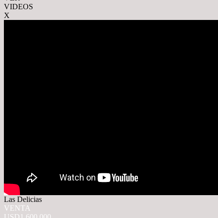
VIDEOS
X
Las Delicias
VENTA
USD1.600.000