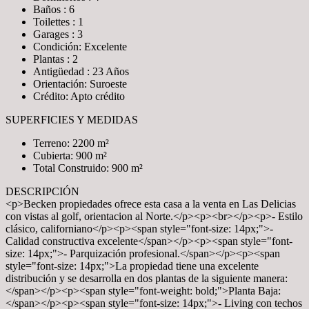
Baños : 6
Toilettes : 1
Garages : 3
Condición: Excelente
Plantas : 2
Antigüedad : 23 Años
Orientación: Suroeste
Crédito: Apto crédito
SUPERFICIES Y MEDIDAS
Terreno: 2200 m²
Cubierta: 900 m²
Total Construido: 900 m²
DESCRIPCIÓN
<p>Becken propiedades ofrece esta casa a la venta en Las Delicias
con vistas al golf, orientacion al Norte.</p><p><br></p><p>- Estilo
clásico, californiano</p><p><span style="font-size: 14px;">-
Calidad constructiva excelente</span></p><p><span style="font-
size: 14px;">- Parquización profesional.</span></p><p><span
style="font-size: 14px;">La propiedad tiene una excelente
distribución y se desarrolla en dos plantas de la siguiente manera:
</span></p><p><span style="font-weight: bold;">Planta Baja:
</span></p><p><span style="font-size: 14px;">- Living con techos