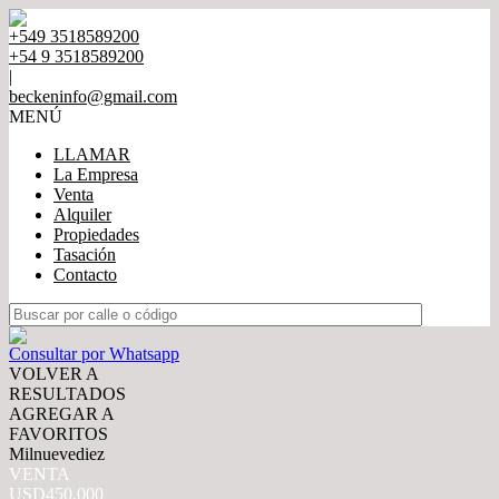
+549 3518589200
+54 9 3518589200
|
beckeninfo@gmail.com
MENÚ
LLAMAR
La Empresa
Venta
Alquiler
Propiedades
Tasación
Contacto
Consultar por Whatsapp
VOLVER A
RESULTADOS
AGREGAR A
FAVORITOS
Milnuevediez
VENTA
USD450.000