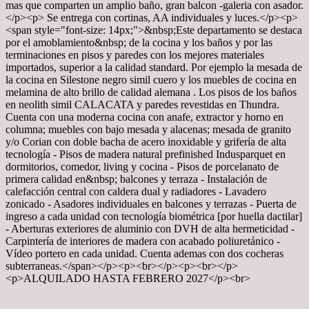
mas que comparten un amplio baño, gran balcon -galeria con asador.
</p><p> Se entrega con cortinas, AA individuales y luces.</p><p>
<span style="font-size: 14px;">&nbsp;Este departamento se destaca
por el amoblamiento&nbsp; de la cocina y los baños y por las
terminaciones en pisos y paredes con los mejores materiales
importados, superior a la calidad standard. Por ejemplo la mesada de
la cocina en Silestone negro simil cuero y los muebles de cocina en
melamina de alto brillo de calidad alemana . Los pisos de los baños
en neolith simil CALACATA y paredes revestidas en Thundra.
Cuenta con una moderna cocina con anafe, extractor y horno en
columna; muebles con bajo mesada y alacenas; mesada de granito
y/o Corian con doble bacha de acero inoxidable y grifería de alta
tecnología - Pisos de madera natural prefinished Indusparquet en
dormitorios, comedor, living y cocina - Pisos de porcelanato de
primera calidad en&nbsp; balcones y terraza - Instalación de
calefacción central con caldera dual y radiadores - Lavadero
zonicado - Asadores individuales en balcones y terrazas - Puerta de
ingreso a cada unidad con tecnología biométrica [por huella dactilar]
- Aberturas exteriores de aluminio con DVH de alta hermeticidad -
Carpintería de interiores de madera con acabado poliuretánico -
Vídeo portero en cada unidad. Cuenta ademas con dos cocheras
subterraneas.</span></p><p><br></p><p><br></p>
<p>ALQUILADO HASTA FEBRERO 2027</p><br>