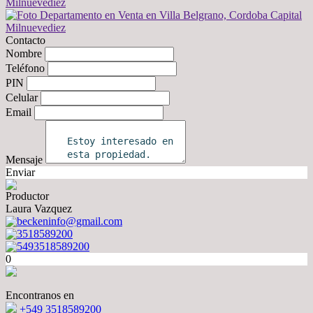
Contacto
Nombre
Teléfono
PIN
Celular
Email
Mensaje
Enviar
Productor
Laura Vazquez
beckeninfo@gmail.com
3518589200
5493518589200
0
Encontranos en
+549 3518589200