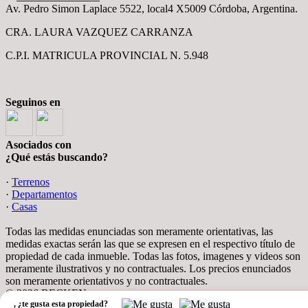
Av. Pedro Simon Laplace 5522, local4 X5009 Córdoba, Argentina.
CRA. LAURA VAZQUEZ CARRANZA
C.P.I. MATRICULA PROVINCIAL N. 5.948
Seguinos en
Asociados con
¿Qué estás buscando?
·
Terrenos
·
Departamentos
·
Casas
Todas las medidas enunciadas son meramente orientativas, las
medidas exactas serán las que se expresen en el respectivo título de
propiedad de cada inmueble. Todas las fotos, imagenes y videos son
meramente ilustrativos y no contractuales. Los precios enunciados
son meramente orientativos y no contractuales.
© 2026 BECKEN.
,
¿te gusta esta propiedad?
Software Inmobiliario - Tokko Broker