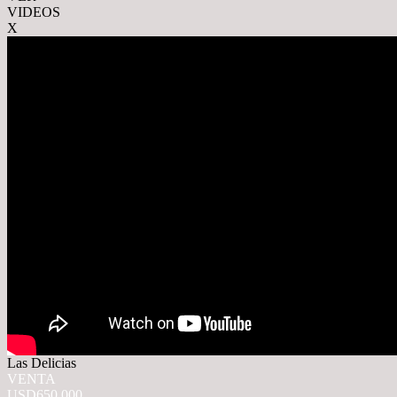
VIDEOS
X
Las Delicias
VENTA
USD650.000