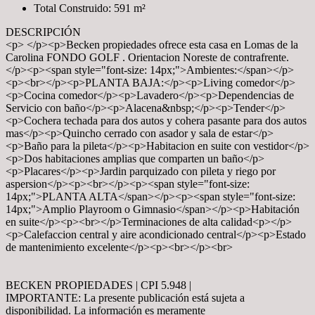
Total Construido: 591 m²
DESCRIPCIÓN
<p> </p><p>Becken propiedades ofrece esta casa en Lomas de la
Carolina FONDO GOLF . Orientacion Noreste de contrafrente.
</p><p><span style="font-size: 14px;">Ambientes:</span></p>
<p><br></p><p>PLANTA BAJA:</p><p>Living comedor</p>
<p>Cocina comedor</p><p>Lavadero</p><p>Dependencias de
Servicio con baño</p><p>Alacena&nbsp;</p><p>Tender</p>
<p>Cochera techada para dos autos y cohera pasante para dos autos
mas</p><p>Quincho cerrado con asador y sala de estar</p>
<p>Baño para la pileta</p><p>Habitacion en suite con vestidor</p>
<p>Dos habitaciones amplias que comparten un baño</p>
<p>Placares</p><p>Jardin parquizado con pileta y riego por
aspersion</p><p><br></p><p><span style="font-size:
14px;">PLANTA ALTA</span></p><p><span style="font-size:
14px;">Amplio Playroom o Gimnasio</span></p><p>Habitación
en suite</p><p><br></p>Terminaciones de alta calidad<p></p>
<p>Calefaccion central y aire acondicionado central</p><p>Estado
de mantenimiento excelente</p><p><br></p><br>
BECKEN PROPIEDADES | CPI 5.948 |
IMPORTANTE: La presente publicación está sujeta a
disponibilidad. La información es meramente