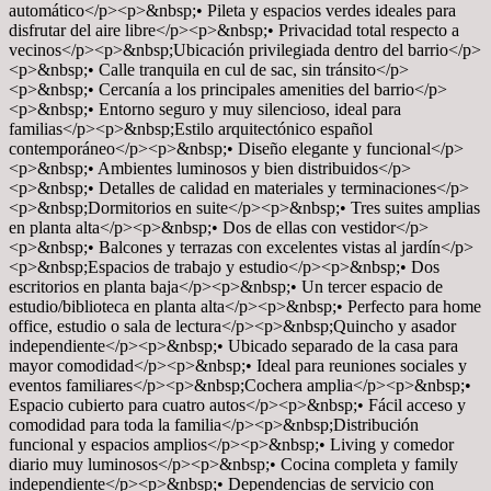
automático</p><p>&nbsp;• Pileta y espacios verdes ideales para
disfrutar del aire libre</p><p>&nbsp;• Privacidad total respecto a
vecinos</p><p>&nbsp;Ubicación privilegiada dentro del barrio</p>
<p>&nbsp;• Calle tranquila en cul de sac, sin tránsito</p>
<p>&nbsp;• Cercanía a los principales amenities del barrio</p>
<p>&nbsp;• Entorno seguro y muy silencioso, ideal para
familias</p><p>&nbsp;Estilo arquitectónico español
contemporáneo</p><p>&nbsp;• Diseño elegante y funcional</p>
<p>&nbsp;• Ambientes luminosos y bien distribuidos</p>
<p>&nbsp;• Detalles de calidad en materiales y terminaciones</p>
<p>&nbsp;Dormitorios en suite</p><p>&nbsp;• Tres suites amplias
en planta alta</p><p>&nbsp;• Dos de ellas con vestidor</p>
<p>&nbsp;• Balcones y terrazas con excelentes vistas al jardín</p>
<p>&nbsp;Espacios de trabajo y estudio</p><p>&nbsp;• Dos
escritorios en planta baja</p><p>&nbsp;• Un tercer espacio de
estudio/biblioteca en planta alta</p><p>&nbsp;• Perfecto para home
office, estudio o sala de lectura</p><p>&nbsp;Quincho y asador
independiente</p><p>&nbsp;• Ubicado separado de la casa para
mayor comodidad</p><p>&nbsp;• Ideal para reuniones sociales y
eventos familiares</p><p>&nbsp;Cochera amplia</p><p>&nbsp;•
Espacio cubierto para cuatro autos</p><p>&nbsp;• Fácil acceso y
comodidad para toda la familia</p><p>&nbsp;Distribución
funcional y espacios amplios</p><p>&nbsp;• Living y comedor
diario muy luminosos</p><p>&nbsp;• Cocina completa y family
independiente</p><p>&nbsp;• Dependencias de servicio con