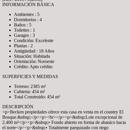
INFORMACIÓN BÁSICA
Ambientes : 5
Dormitorios : 4
Baños : 5
Toilettes : 1
Garages : 3
Condición: Excelente
Plantas : 2
Antigüedad : 18 Años
Situación: Habitada
Orientación: Noroeste
Crédito: Apto crédito
SUPERFICIES Y MEDIDAS
Terreno: 2385 m²
Cubierta: 454 m²
Total Construido: 454 m²
DESCRIPCIÓN
<p>Becken propiedades ofrece esta casa en venta en el country El
Bosque.&nbsp;</p><p><br></p><p>&nbsp;Lote excepcional de
2.400 m²</p><p>&nbsp;• Fondo abierto en forma de abanico hacia
el norte</p><p>&nbsp;• Totalmente parquizado con riego