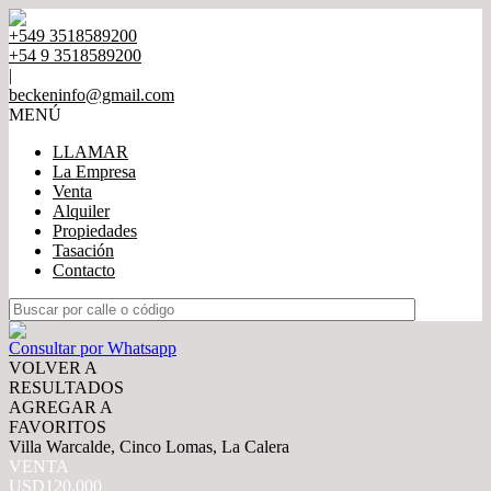
+549 3518589200
+54 9 3518589200
|
beckeninfo@gmail.com
MENÚ
LLAMAR
La Empresa
Venta
Alquiler
Propiedades
Tasación
Contacto
Consultar por Whatsapp
VOLVER A
RESULTADOS
AGREGAR A
FAVORITOS
Villa Warcalde, Cinco Lomas, La Calera
VENTA
USD120.000