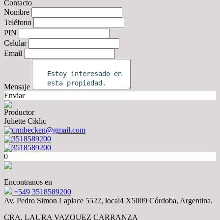
Contacto
Nombre
Teléfono
PIN
Celular
Email
Mensaje
Enviar
Productor
Juliette Ciklic
crmbecken@gmail.com
3518589200
3518589200
0
Encontranos en
+549 3518589200
Av. Pedro Simon Laplace 5522, local4 X5009 Córdoba, Argentina.
CRA. LAURA VAZQUEZ CARRANZA