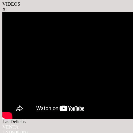
VIDEOS
X
Las Delicias
VENTA
USD900.000