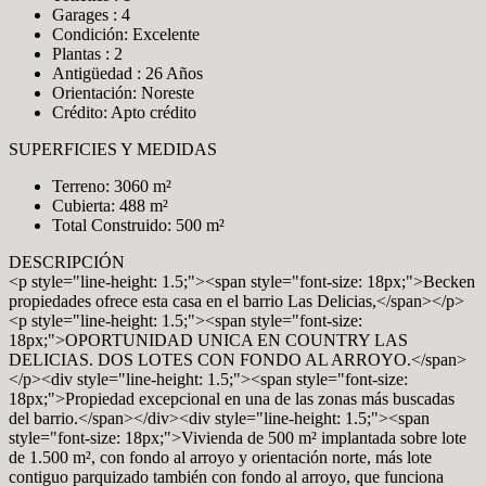
Garages : 4
Condición: Excelente
Plantas : 2
Antigüedad : 26 Años
Orientación: Noreste
Crédito: Apto crédito
SUPERFICIES Y MEDIDAS
Terreno: 3060 m²
Cubierta: 488 m²
Total Construido: 500 m²
DESCRIPCIÓN
<p style="line-height: 1.5;"><span style="font-size: 18px;">Becken
propiedades ofrece esta casa en el barrio Las Delicias,</span></p>
<p style="line-height: 1.5;"><span style="font-size:
18px;">OPORTUNIDAD UNICA EN COUNTRY LAS
DELICIAS. DOS LOTES CON FONDO AL ARROYO.</span>
</p><div style="line-height: 1.5;"><span style="font-size:
18px;">Propiedad excepcional en una de las zonas más buscadas
del barrio.</span></div><div style="line-height: 1.5;"><span
style="font-size: 18px;">Vivienda de 500 m² implantada sobre lote
de 1.500 m², con fondo al arroyo y orientación norte, más lote
contiguo parquizado también con fondo al arroyo, que funciona